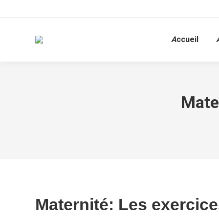
A
ccueil
Mate
Maternité: Les exercic