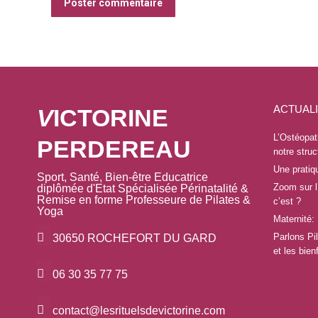
Poster commentaire
ACTUAL
V
ICTORINE
L’Ostéopat
PERDEREAU
notre struc
Une pratiq
Sport, Santé, Bien-être Educatrice
Zoom sur l’
diplômée d'Etat Spécialisée Périnatalité &
Remise en forme Professeure de Pilates &
c’est ?
Yoga
Maternité:
Parlons Pi
30650 ROCHEFORT DU GARD
et les bien
06 30 35 77 75
contact@lesrituelsdevictorine.com