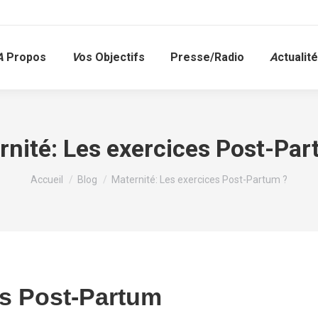
A
Propos
V
os Objectifs
Presse/Radio
A
ctualit
rnité: Les exercices Post-Par
Vous êtes ici :
Accueil
Blog
Maternité: Les exercices Post-Partum ?
es Post-Partum