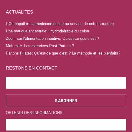
page
page
page
page
ACTUALITES
Facebook
YouTube
LinkedIn
Instagram
s'ouvre
s'ouvre
s'ouvre
s'ouvre
L’Ostéopathie: la médecine douce au service de notre structure
dans
dans
dans
dans
Une pratique ancestrale: l’hydrothérapie du colon
une
une
une
une
Zoom sur l’alimentation intuitive, Qu’est-ce que c’est ?
nouvelle
nouvelle
nouvelle
nouvelle
Maternité: Les exercices Post-Partum ?
fenêtre
fenêtre
fenêtre
fenêtre
Parlons Pilates: Qu’est-ce que c’est ? La méthode et les bienfaits?
RESTONS EN CONTACT
OBTENIR DES INFORMATIONS