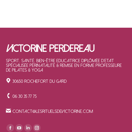
V
ICTORINE PERDEREAU
Sport, Santé, Bien-être Educatrice diplômée d'Etat
Spécialisée Périnatalité & Remise en forme Professeure
de Pilates & Yoga
30650 ROCHEFORT DU GARD
06 30 35 77 75
contact@lesrituelsdevictorine.com
Trouvez nous sur :
La
La
La
La