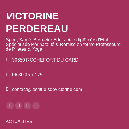
V
ICTORINE
PERDEREAU
Sport, Santé, Bien-être Educatrice diplômée d'Etat
Spécialisée Périnatalité & Remise en forme Professeure
de Pilates & Yoga
30650 ROCHEFORT DU GARD
06 30 35 77 75
contact@lesrituelsdevictorine.com
Trouvez nous sur :
La
La
La
La
page
page
page
page
ACTUALITES
Facebook
YouTube
LinkedIn
Instagram