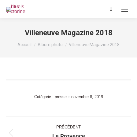
Recherche
:
Villeneuve Magazine 2018
Vous êtes ici :
Accueil
Album photo
Villeneuve Magazine 2018
Catégorie :
presse
novembre 8, 2019
Navigation
PRÉCÉDENT
album
La Provence
Album