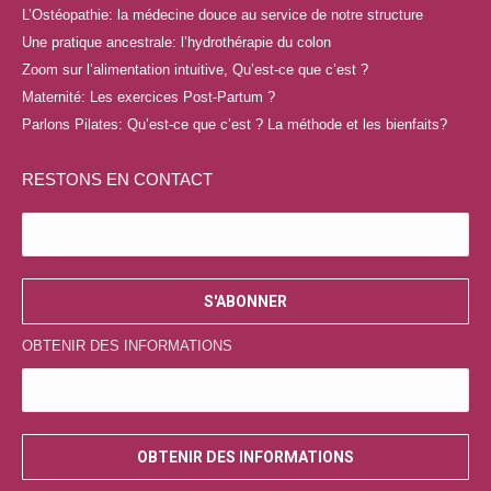
s'ouvre
s'ouvre
s'ouvre
s'ouvre
L’Ostéopathie: la médecine douce au service de notre structure
dans
dans
dans
dans
Une pratique ancestrale: l’hydrothérapie du colon
une
une
une
une
Zoom sur l’alimentation intuitive, Qu’est-ce que c’est ?
nouvelle
nouvelle
nouvelle
nouvelle
Maternité: Les exercices Post-Partum ?
fenêtre
fenêtre
fenêtre
fenêtre
Parlons Pilates: Qu’est-ce que c’est ? La méthode et les bienfaits?
RESTONS EN CONTACT
OBTENIR DES INFORMATIONS