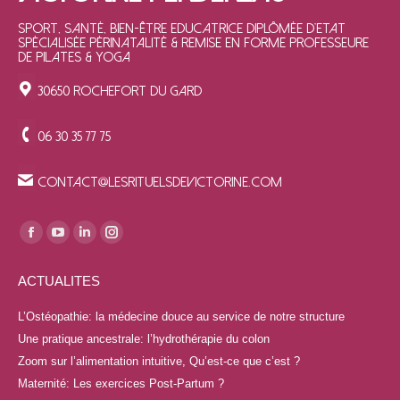
Sport, Santé, Bien-être Educatrice diplômée d'Etat
Spécialisée Périnatalité & Remise en forme Professeure
de Pilates & Yoga
30650 ROCHEFORT DU GARD
06 30 35 77 75
contact@lesrituelsdevictorine.com
Trouvez nous sur :
La
La
La
La
page
page
page
page
ACTUALITES
Facebook
YouTube
LinkedIn
Instagram
s'ouvre
s'ouvre
s'ouvre
s'ouvre
L’Ostéopathie: la médecine douce au service de notre structure
dans
dans
dans
dans
Une pratique ancestrale: l’hydrothérapie du colon
une
une
une
une
Zoom sur l’alimentation intuitive, Qu’est-ce que c’est ?
nouvelle
nouvelle
nouvelle
nouvelle
Maternité: Les exercices Post-Partum ?