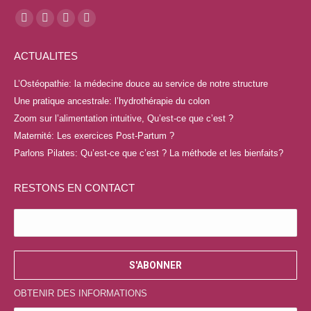
Trouvez nous sur :
La
La
La
La
page
page
page
page
ACTUALITES
Facebook
YouTube
LinkedIn
Instagram
s'ouvre
s'ouvre
s'ouvre
s'ouvre
L’Ostéopathie: la médecine douce au service de notre structure
dans
dans
dans
dans
Une pratique ancestrale: l’hydrothérapie du colon
une
une
une
une
Zoom sur l’alimentation intuitive, Qu’est-ce que c’est ?
nouvelle
nouvelle
nouvelle
nouvelle
Maternité: Les exercices Post-Partum ?
fenêtre
fenêtre
fenêtre
fenêtre
Parlons Pilates: Qu’est-ce que c’est ? La méthode et les bienfaits?
RESTONS EN CONTACT
OBTENIR DES INFORMATIONS