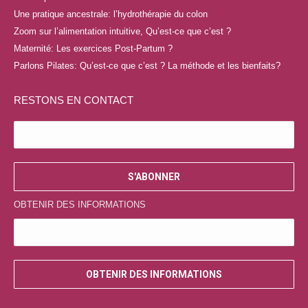
dans
dans
dans
dans
Une pratique ancestrale: l’hydrothérapie du colon
une
une
une
une
Zoom sur l’alimentation intuitive, Qu’est-ce que c’est ?
nouvelle
nouvelle
nouvelle
nouvelle
Maternité: Les exercices Post-Partum ?
fenêtre
fenêtre
fenêtre
fenêtre
Parlons Pilates: Qu’est-ce que c’est ? La méthode et les bienfaits?
RESTONS EN CONTACT
OBTENIR DES INFORMATIONS