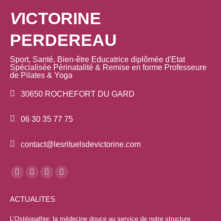
V
ICTORINE
PERDEREAU
Sport, Santé, Bien-être Educatrice diplômée d'Etat
Spécialisée Périnatalité & Remise en forme Professeure
de Pilates & Yoga
30650 ROCHEFORT DU GARD
06 30 35 77 75
contact@lesrituelsdevictorine.com
Trouvez nous sur :
La
La
La
La
page
page
page
page
ACTUALITES
Facebook
YouTube
LinkedIn
Instagram
s'ouvre
s'ouvre
s'ouvre
s'ouvre
L’Ostéopathie: la médecine douce au service de notre structure