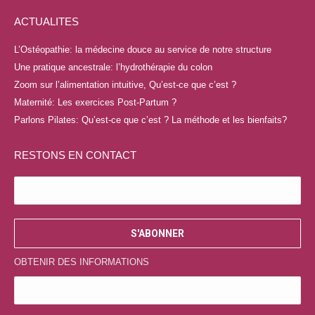
page
page
page
page
ACTUALITES
Facebook
YouTube
LinkedIn
Instagram
s'ouvre
s'ouvre
s'ouvre
s'ouvre
L’Ostéopathie: la médecine douce au service de notre structure
dans
dans
dans
dans
Une pratique ancestrale: l’hydrothérapie du colon
une
une
une
une
Zoom sur l’alimentation intuitive, Qu’est-ce que c’est ?
nouvelle
nouvelle
nouvelle
nouvelle
Maternité: Les exercices Post-Partum ?
fenêtre
fenêtre
fenêtre
fenêtre
Parlons Pilates: Qu’est-ce que c’est ? La méthode et les bienfaits?
RESTONS EN CONTACT
OBTENIR DES INFORMATIONS