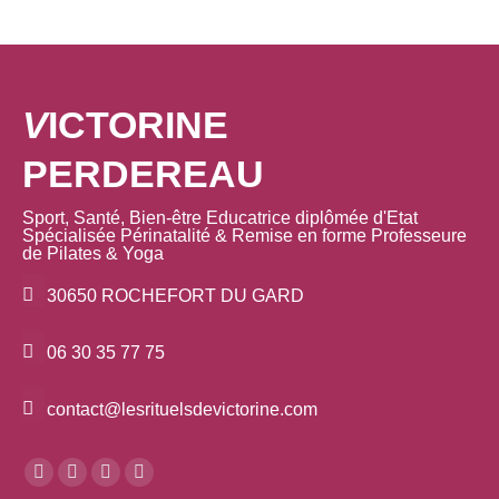
V
ICTORINE
PERDEREAU
Sport, Santé, Bien-être Educatrice diplômée d'Etat
Spécialisée Périnatalité & Remise en forme Professeure
de Pilates & Yoga
30650 ROCHEFORT DU GARD
06 30 35 77 75
contact@lesrituelsdevictorine.com
Trouvez nous sur :
La
La
La
La